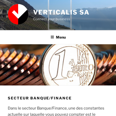
Aller
au
VERTICALIS SA
contenu
Connect your business
principal
Menu
SECTEUR BANQUE/FINANCE
Dans le secteur Banque/Finance, une des constantes
actuelle sur laquelle vous pouvez compter est le