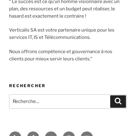
“ Le succès est ce qu’un homme visionnaire avec un
plan, des ressources et un budget peut réaliser, le
hasard est exactement le contraire !
Verticalis SA est votre partenaire unique pour les
services IT, IS et Télécommunications.
Nous offrons compétence et gouvernance à nos
clients pour mieux servir leurs clients.”
RECHERCHER
Recherche
Recher
pour
:
Yelp
Facebook
Twitter
Instagram
E-